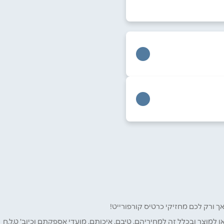
ו למוצר ובכלל זה למחיריהם, טיבם, איכותם, מועדי אספקתם וכיוב' ט.ל.ח